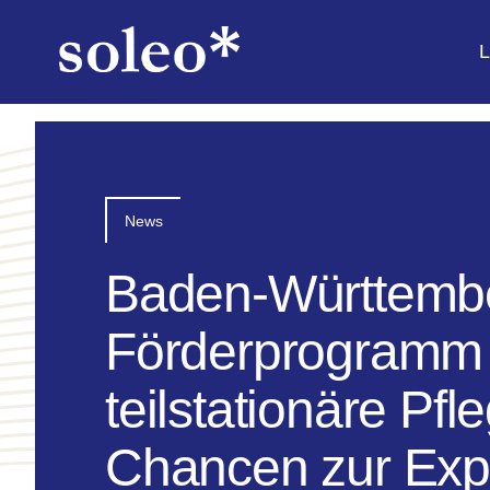
Skip
to
L
content
News
Baden-Württembe
Förderprogramm 
teilstationäre Pf
Chancen zur Exp