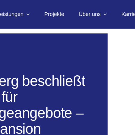
eistungen
Projekte
Über uns
Karri
rg beschließt
für
legeangebote –
ansion