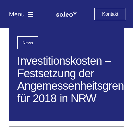
Skip
to
Menu
Kontakt
content
Leistungen
News
Projekte
Investitionskosten –
Festsetzung der
Über uns
Angemessenheitsgrenz
Karriere
für 2018 in NRW
Wissenswertes